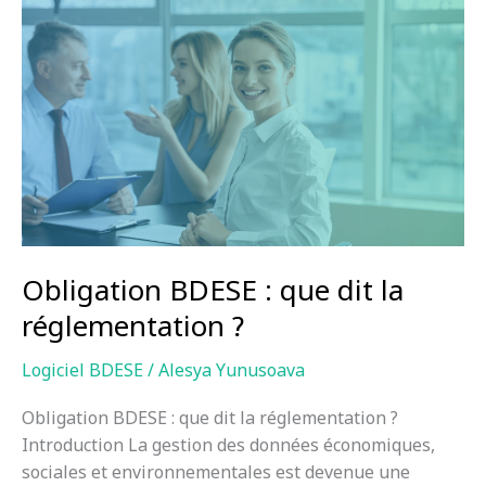
Obligation
BDESE
:
que
dit
la
réglementation
?
Obligation BDESE : que dit la
réglementation ?
Logiciel BDESE
/
Alesya Yunusoava
Obligation BDESE : que dit la réglementation ?
Introduction La gestion des données économiques,
sociales et environnementales est devenue une