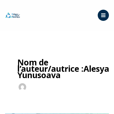
Aller
au
contenu
Nom de
l’auteur/autrice :Alesya
Yunusoava